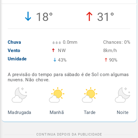
Enviar
Enviar
Enviar
Enviar
Enviar
18°
31°
Enviar
Chuva
0.0mm
Chances: 0%
Vento
NW
8km/h
Umidade
43%
90%
A previsão do tempo para sábado é de Sol com algumas
nuvens. Não chove.
Madrugada
Manhã
Tarde
Noite