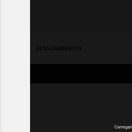
DETALHAMENTOS
Temperatura
Celsius (°C)