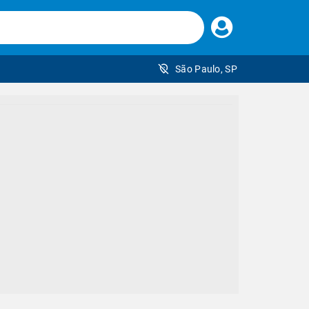
Faça
seu
login
São Paulo, SP