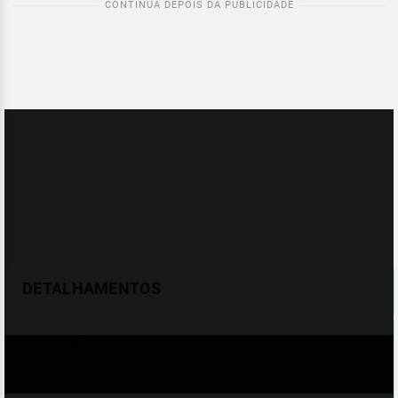
DETALHAMENTOS
Temperatura
Celsius (°C)