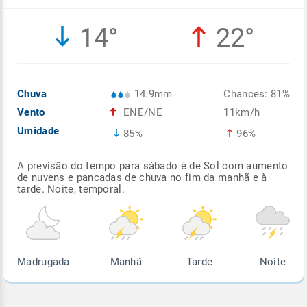
Enviar
Enviar
Enviar
Enviar
Enviar
14°
22°
Enviar
Chuva
14.9mm
Chances: 81%
Vento
ENE/NE
11km/h
Umidade
85%
96%
A previsão do tempo para sábado é de Sol com aumento
de nuvens e pancadas de chuva no fim da manhã e à
tarde. Noite, temporal.
Madrugada
Manhã
Tarde
Noite