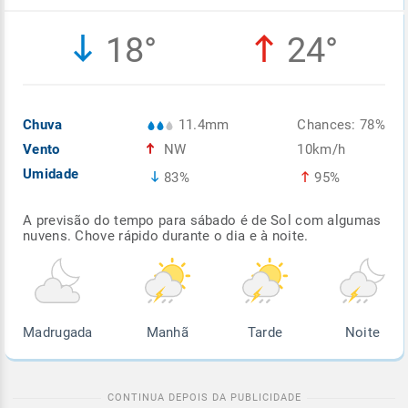
Enviar
Enviar
Enviar
Enviar
Enviar
18°
24°
Enviar
Chuva
11.4mm
Chances: 78%
Vento
NW
10km/h
Umidade
83%
95%
A previsão do tempo para sábado é de Sol com algumas
nuvens. Chove rápido durante o dia e à noite.
Madrugada
Manhã
Tarde
Noite