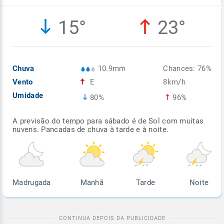
Enviar
Enviar
Enviar
Enviar
Enviar
15°
23°
Enviar
Chuva
10.9mm
Chances: 76%
Vento
E
8km/h
Umidade
80%
96%
A previsão do tempo para sábado é de Sol com muitas
nuvens. Pancadas de chuva à tarde e à noite.
Madrugada
Manhã
Tarde
Noite