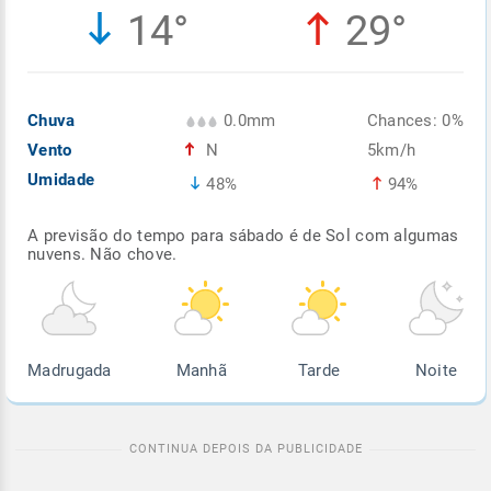
14°
29°
Enviar
Enviar
Enviar
Enviar
Enviar
Enviar
Chuva
0.0mm
Chances: 0%
Vento
N
5km/h
Umidade
48%
94%
A previsão do tempo para sábado é de Sol com algumas
nuvens. Não chove.
Madrugada
Manhã
Tarde
Noite