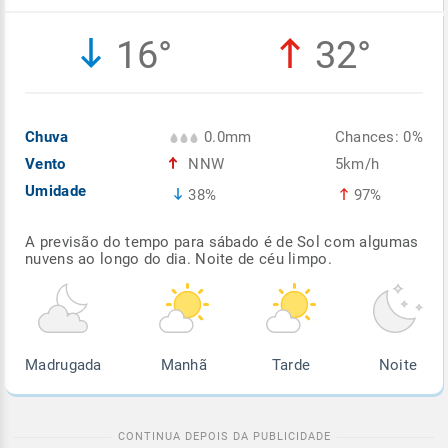
Enviar
Enviar
Enviar
Enviar
Enviar
16°
32°
Enviar
Chuva
0.0mm
Chances: 0%
Vento
NNW
5km/h
Umidade
38%
97%
A previsão do tempo para sábado é de Sol com algumas
nuvens ao longo do dia. Noite de céu limpo.
Madrugada
Manhã
Tarde
Noite