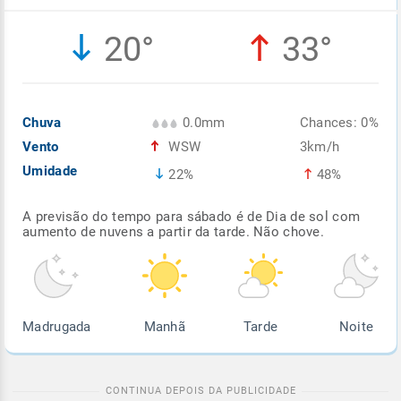
Enviar
Enviar
Enviar
Enviar
Enviar
20°
33°
Enviar
Chuva
0.0mm
Chances: 0%
Vento
WSW
3km/h
Umidade
22%
48%
A previsão do tempo para sábado é de Dia de sol com
aumento de nuvens a partir da tarde. Não chove.
Madrugada
Manhã
Tarde
Noite