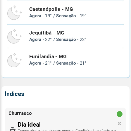
Caetanópolis - MG
Agora
- 19° /
Sensação
- 19°
Jequitibá - MG
Agora
- 22° /
Sensação
- 22°
Funilândia - MG
Agora
- 21° /
Sensação
- 21°
Índices
Churrasco
Dia ideal
Tempo aberto, com poucas nuvens. Condições favoráveis pro