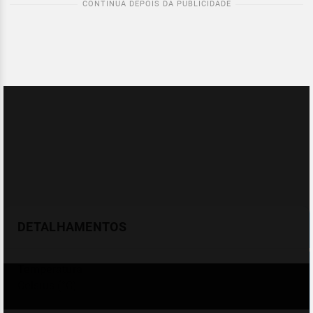
DETALHAMENTOS
Temperatura
Celsius (°C)