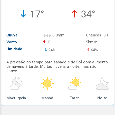
Enviar
Enviar
Enviar
Enviar
Enviar
17°
34°
Enviar
Chuva
0.0mm
Chances: 0%
Vento
E
5km/h
Umidade
24%
64%
A previsão do tempo para sábado é de Sol com aumento
de nuvens à tarde. Muitas nuvens à noite, mas não
chove.
Madrugada
Manhã
Tarde
Noite