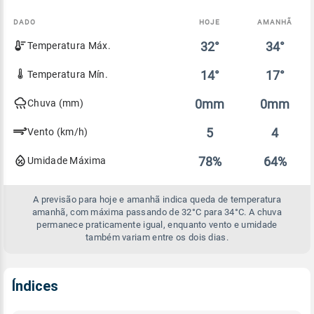
DADO
HOJE
AMANHÃ
Comparativo
32°
34°
Temperatura Máx.
entre
a
previsão
14°
17°
Temperatura Mín.
de
hoje
0mm
0mm
Chuva (mm)
e
amanhã
5
4
Vento (km/h)
78%
64%
Umidade Máxima
A previsão para hoje e amanhã indica queda de temperatura
amanhã, com máxima passando de 32°C para 34°C. A chuva
permanece praticamente igual, enquanto vento e umidade
também variam entre os dois dias.
Índices