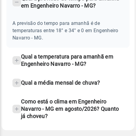
-
DO
em Engenheiro Navarro - MG?
TEMPO
Perguntas
AMANHÃ
E
frequentes
NOTÍCIAS
EM
A previsão do tempo para amanhã é de
sobre
ENGENHEIRO
temperaturas entre 18° e 34° e 0 em Engenheiro
NAVARRO
chuva
-
Navarro - MG.
MG
e
temperatura
Qual a temperatura para amanhã em
Engenheiro Navarro - MG?
Qual a média mensal de chuva?
Como está o clima em Engenheiro
Navarro - MG em agosto/2026? Quanto
já choveu?
Fonte: 30 anos de dados de reanálise ERA5.