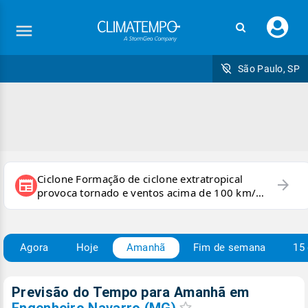
Faç
seu
logi
São Paulo, SP
Ciclone Formação de ciclone extratropical
arrow_forward
newspaper
provoca tornado e ventos acima de 100 km/h
no RS
Agora
Hoje
Amanhã
Fim de semana
15 
Previsão do Tempo para Amanhã
em