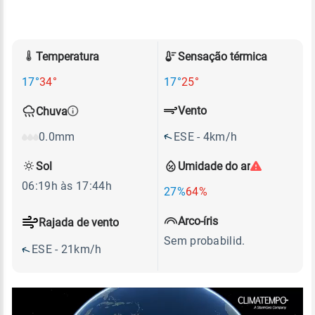
Temperatura
Sensação térmica
17°
34°
17°
25°
Vento
Chuva
ESE - 4km/h
0.0mm
Sol
Umidade do ar
06:19h às 17:44h
27%
64%
Arco-íris
Rajada de vento
Sem probabilid.
ESE - 21km/h