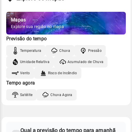
Mapas
Explore sua região no mapa
Previsão do tempo
Temperatura
Chuva
Pressão
Umidade Relativa
Acumulado de Chuva
Vento
Risco de Incêndio
Tempo agora
Satélite
Chuva Agora
FAQ
CLIMA,
PREVISÃO
Qual a previsão do tempo para amanhã