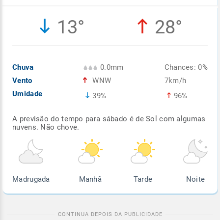
Enviar
Enviar
Enviar
Enviar
Enviar
13°
28°
Enviar
Chuva
0.0mm
Chances: 0%
Vento
WNW
7km/h
Umidade
39%
96%
A previsão do tempo para sábado é de Sol com algumas
nuvens. Não chove.
Madrugada
Manhã
Tarde
Noite