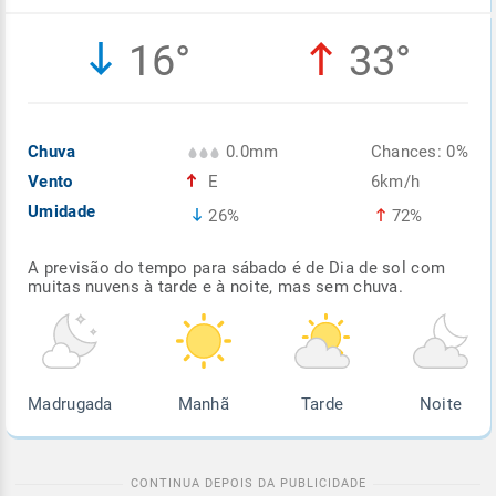
Enviar
Enviar
Enviar
Enviar
Enviar
16°
33°
Enviar
Chuva
0.0mm
Chances: 0%
Vento
E
6km/h
Umidade
26%
72%
A previsão do tempo para sábado é de Dia de sol com
muitas nuvens à tarde e à noite, mas sem chuva.
Madrugada
Manhã
Tarde
Noite