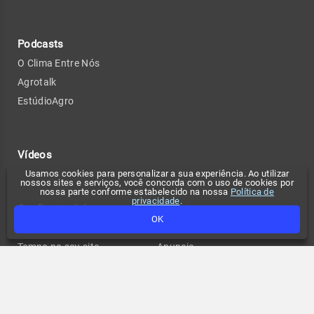
Podcasts
O Clima Entre Nós
Agrotalk
EstúdioAgro
Vídeos
Usamos cookies para personalizar a sua experiência. Ao utilizar
nossos sites e serviços, você concorda com o uso de cookies por
nossa parte conforme estabelecido na nossa
Política de
privacidade
.
Confira também
Contato
OK
Participe
Compliance
Tempo no seu site
Anuncie
Fale conosco
Política de privacidade
Change privacy settings