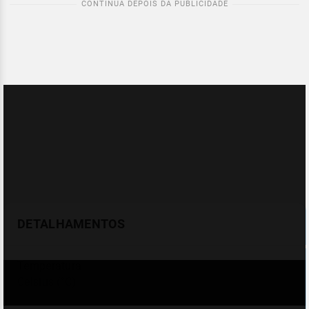
DETALHAMENTOS
Temperatura
Celsius (°C)