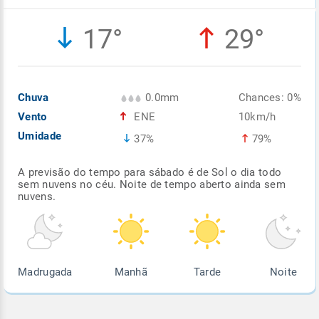
Enviar
Enviar
Enviar
Enviar
Enviar
17°
29°
Enviar
Chuva
0.0mm
Chances: 0%
Vento
ENE
10km/h
Umidade
37%
79%
A previsão do tempo para sábado é de Sol o dia todo
sem nuvens no céu. Noite de tempo aberto ainda sem
nuvens.
Madrugada
Manhã
Tarde
Noite