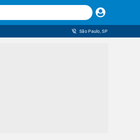
Faça
seu
login
São Paulo, SP