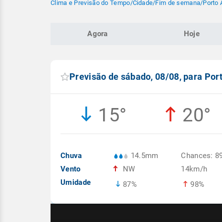
Clima e Previsão do Tempo
/
Cidade
/
Fim de semana
/
Porto
Agora
Hoje
Previsão de sábado, 08/08, para Po
15°
20°
Chuva
14.5mm
Chances: 8
Vento
NW
14km/h
Umidade
87%
98%