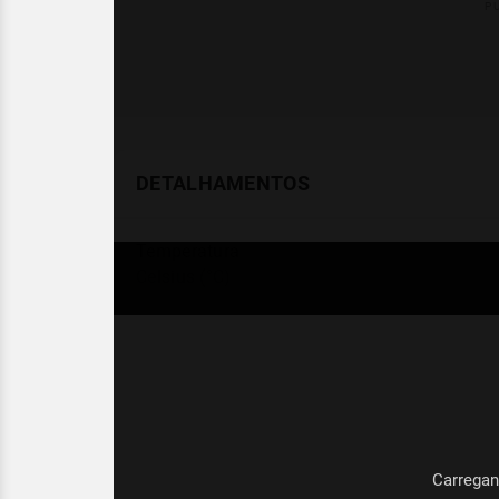
DETALHAMENTOS
Temperatura
Celsius (°C)