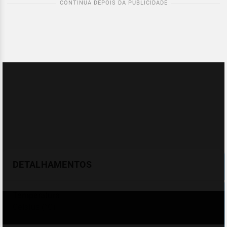
DETALHAMENTOS
Temperatura
Celsius (°C)