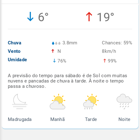
Enviar
Enviar
Enviar
Enviar
Enviar
6°
19°
Enviar
Chuva
3.8mm
Chances: 59%
Vento
N
8km/h
Umidade
76%
99%
A previsão do tempo para sábado é de Sol com muitas
nuvens e pancadas de chuva à tarde. À noite o tempo
passa a chuvoso.
Madrugada
Manhã
Tarde
Noite