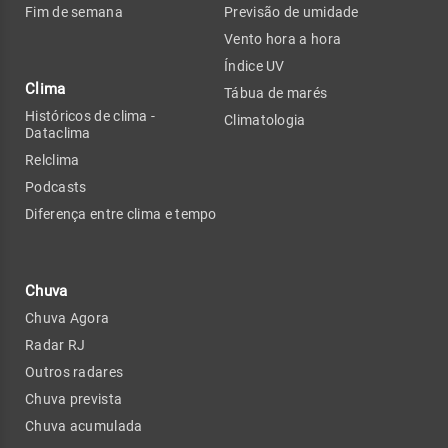
Fim de semana
Previsão de umidade
Vento hora a hora
Índice UV
Clima
Tábua de marés
Históricos de clima -
Climatologia
Dataclima
Relclima
Podcasts
Diferença entre clima e tempo
Chuva
Chuva Agora
Radar RJ
Outros radares
Chuva prevista
Chuva acumulada