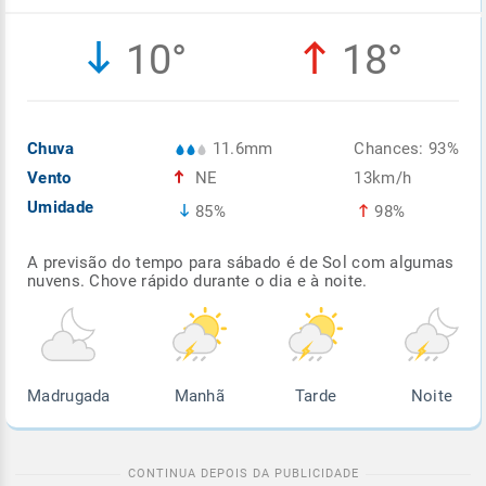
Enviar
Enviar
Enviar
Enviar
Enviar
10°
18°
Enviar
Chuva
11.6mm
Chances: 93%
Vento
NE
13km/h
Umidade
85%
98%
A previsão do tempo para sábado é de Sol com algumas
nuvens. Chove rápido durante o dia e à noite.
Madrugada
Manhã
Tarde
Noite