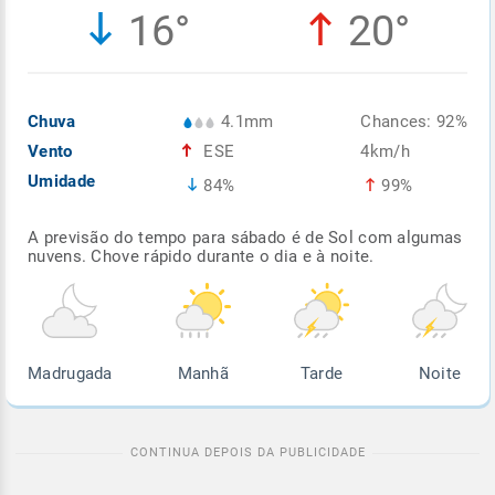
16°
20°
Enviar
Enviar
Enviar
Enviar
Enviar
Enviar
Chuva
4.1mm
Chances: 92%
Vento
ESE
4km/h
Umidade
84%
99%
A previsão do tempo para sábado é de Sol com algumas
nuvens. Chove rápido durante o dia e à noite.
Madrugada
Manhã
Tarde
Noite