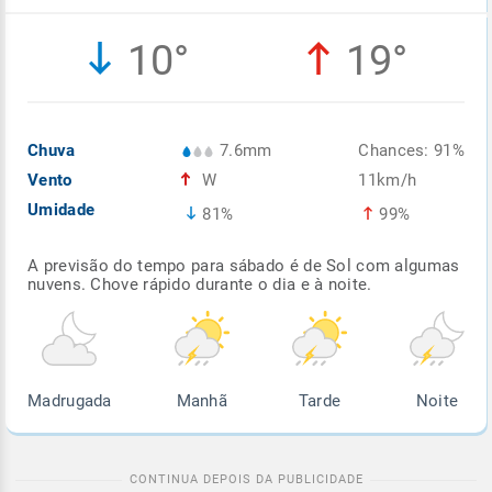
Enviar
Enviar
Enviar
Enviar
Enviar
10°
19°
Enviar
Chuva
7.6mm
Chances: 91%
Vento
W
11km/h
Umidade
81%
99%
A previsão do tempo para sábado é de Sol com algumas
nuvens. Chove rápido durante o dia e à noite.
Madrugada
Manhã
Tarde
Noite