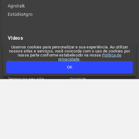
Agrotalk
EstúdioAgro
Vídeos
Usamos cookies para personalizar a sua experiência. Ao utilizar
nossos sites e serviços, você concorda com o uso de cookies por
nossa parte conforme estabelecido na nossa
Política de
privacidade
.
Confira também
Contato
OK
Participe
Compliance
Tempo no seu site
Anuncie
Fale conosco
Política de privacidade
Change privacy settings
FAQ
Termos de uso
API de previsão de tempo