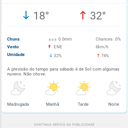
Enviar
Enviar
Enviar
Enviar
Enviar
18°
32°
Enviar
Chuva
0.0mm
Chances: 0%
Vento
ENE
6km/h
Umidade
32%
74%
A previsão do tempo para sábado é de Sol com algumas
nuvens. Não chove.
Madrugada
Manhã
Tarde
Noite