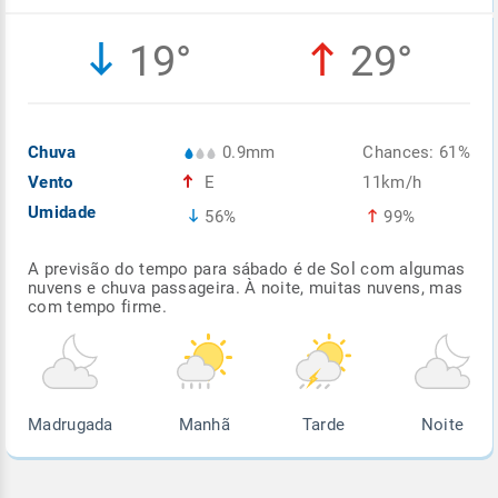
Enviar
Enviar
Enviar
Enviar
Enviar
19°
29°
Enviar
Chuva
0.9mm
Chances: 61%
Vento
E
11km/h
Umidade
56%
99%
A previsão do tempo para sábado é de Sol com algumas
nuvens e chuva passageira. À noite, muitas nuvens, mas
com tempo firme.
Madrugada
Manhã
Tarde
Noite