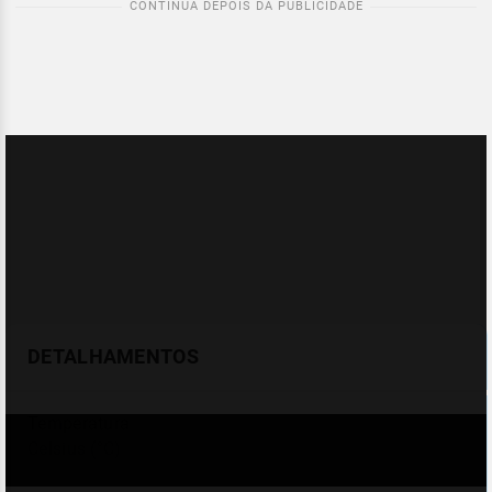
DETALHAMENTOS
Temperatura
Celsius (°C)