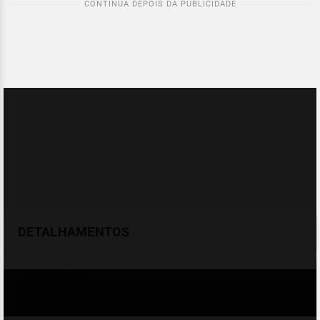
DETALHAMENTOS
Temperatura
Celsius (°C)