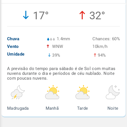
Enviar
Enviar
Enviar
Enviar
Enviar
17°
32°
Enviar
Chuva
1.4mm
Chances: 60%
Vento
WNW
10km/h
Umidade
39%
94%
A previsão do tempo para sábado é de Sol com muitas
nuvens durante o dia e períodos de céu nublado. Noite
com poucas nuvens.
Madrugada
Manhã
Tarde
Noite