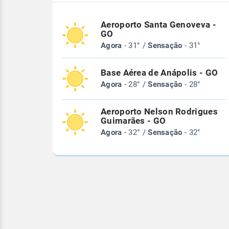
Aeroporto Santa Genoveva -
GO
Agora
- 31° /
Sensação
- 31°
Base Aérea de Anápolis - GO
Agora
- 28° /
Sensação
- 28°
Aeroporto Nelson Rodrigues
Guimarães - GO
Agora
- 32° /
Sensação
- 32°