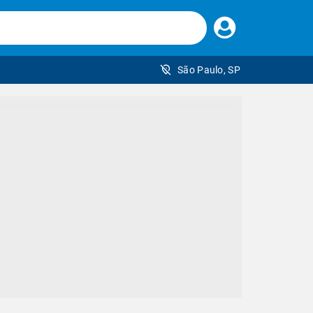
Faça
seu
login
São Paulo, SP