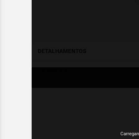
DETALHAMENTOS
Temperatura
Celsius (°C)