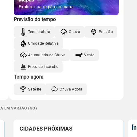
Explore sua região no mapa
Previsão do tempo
Temperatura
Chuva
Pressão
Umidade Relativa
Acumulado de Chuva
Vento
Risco de Incêndio
Tempo agora
Satélite
Chuva Agora
NA EM VARJÃO (GO)
Í
CIDADES PRÓXIMAS