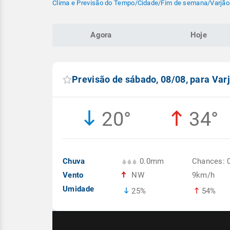
Clima e Previsão do Tempo
/
Cidade
/
Fim de semana
/
Varjão
Agora
Hoje
Previsão de sábado, 08/08, para Var
20°
34°
Chuva
0.0mm
Chances: 
Vento
NW
9km/h
Umidade
25%
54%