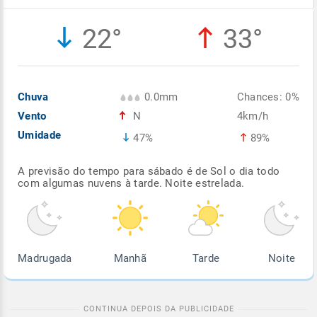
Enviar
Enviar
Enviar
Enviar
Enviar
22°
33°
Enviar
Chuva
0.0mm
Chances: 0%
Vento
N
4km/h
Umidade
47%
89%
A previsão do tempo para sábado é de Sol o dia todo
com algumas nuvens à tarde. Noite estrelada.
Madrugada
Manhã
Tarde
Noite