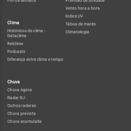
Fim de semana
Previsão de umidade
Vento hora a hora
Índice UV
Clima
Tábua de marés
Históricos de clima -
Climatologia
Dataclima
Relclima
Podcasts
Diferença entre clima e tempo
Chuva
Chuva Agora
Radar RJ
Outros radares
Chuva prevista
Chuva acumulada