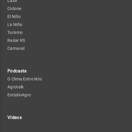
Calor
Ciclone
El Niño
La Niña
Turismo
Radar RS
Carnaval
Podcasts
O Clima Entre Nós
Agrotalk
EstúdioAgro
Vídeos