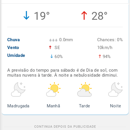
Enviar
Enviar
Enviar
Enviar
Enviar
19°
28°
Enviar
Chuva
0.0mm
Chances: 0%
Vento
SE
10km/h
Umidade
60%
94%
A previsão do tempo para sábado é de Dia de sol, com
muitas nuvens à tarde. À noite a nebulosidade diminui.
Madrugada
Manhã
Tarde
Noite