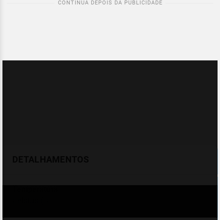
DETALHAMENTOS
Temperatura
Celsius (°C)