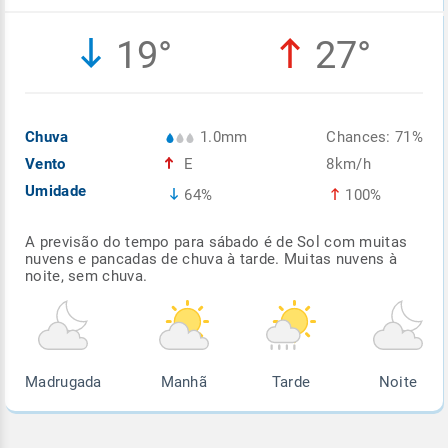
Enviar
Enviar
Enviar
Enviar
Enviar
19°
27°
Enviar
Chuva
1.0mm
Chances: 71%
Vento
E
8km/h
Umidade
64%
100%
A previsão do tempo para sábado é de Sol com muitas
nuvens e pancadas de chuva à tarde. Muitas nuvens à
noite, sem chuva.
Madrugada
Manhã
Tarde
Noite