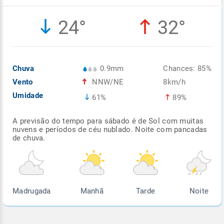
Enviar
Enviar
Enviar
Enviar
Enviar
24°
32°
Enviar
Chuva
0.9mm
Chances: 85%
Vento
NNW/NE
8km/h
Umidade
61%
89%
A previsão do tempo para sábado é de Sol com muitas
nuvens e períodos de céu nublado. Noite com pancadas
de chuva.
Madrugada
Manhã
Tarde
Noite