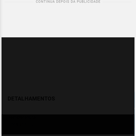
DETALHAMENTOS
Temperatura
Celsius (°C)