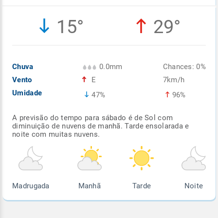
Enviar
Enviar
Enviar
Enviar
Enviar
15°
29°
Enviar
Chuva
0.0mm
Chances: 0%
Vento
E
7km/h
Umidade
47%
96%
A previsão do tempo para sábado é de Sol com
diminuição de nuvens de manhã. Tarde ensolarada e
noite com muitas nuvens.
Madrugada
Manhã
Tarde
Noite