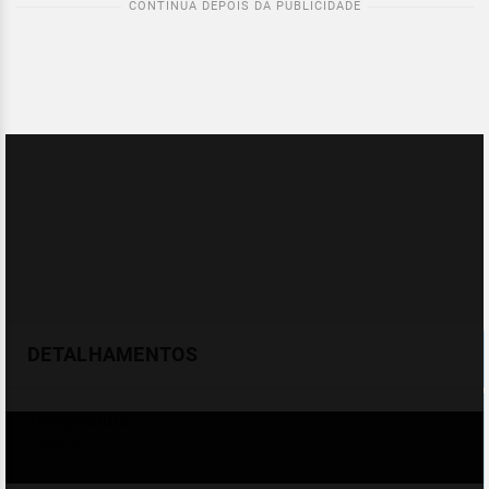
DETALHAMENTOS
Temperatura
Celsius (°C)