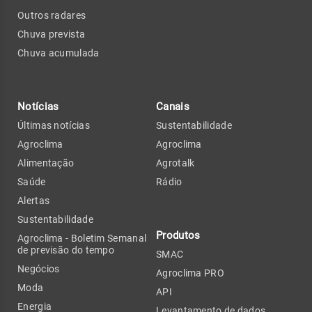
Outros radares
Chuva prevista
Chuva acumulada
Notícias
Canais
Últimas notícias
Sustentabilidade
Agroclima
Agroclima
Alimentação
Agrotalk
Saúde
Rádio
Alertas
Sustentabilidade
Produtos
Agroclima - Boletim Semanal
de previsão do tempo
SMAC
Negócios
Agroclima PRO
Moda
API
Energia
Levantamento de dados