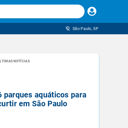
Faça
seu
login
São Paulo, SP
 brasileiro
LTIMAS NOTÍCIAS
6 parques aquáticos para
curtir em São Paulo