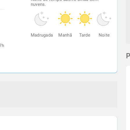
nuvens.
%
Madrugada
Manhã
Tarde
Noite
7h
P