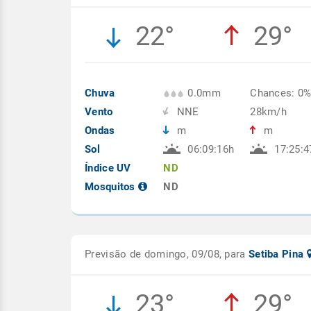
22°
29°
Chuva
0.0mm
Chances: 0
Vento
NNE
28km/h
Ondas
m
m
Sol
06:09:16h
17:25:4
Índice UV
ND
Mosquitos
ND
Previsão de domingo, 09/08, para
Setiba Pina
23°
29°