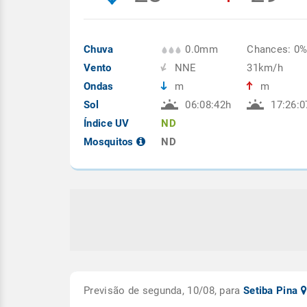
Chuva
0.0mm
Chances: 0
Vento
NNE
31km/h
Ondas
m
m
Sol
06:08:42h
17:26:0
Índice UV
ND
Mosquitos
ND
Previsão de segunda, 10/08, para
Setiba Pina