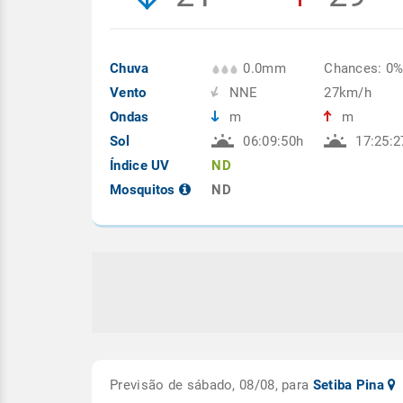
Chuva
0.0mm
Chances: 0
Vento
NNE
27km/h
Ondas
m
m
Sol
06:09:50h
17:25:2
Índice UV
ND
Mosquitos
ND
Previsão de sábado, 08/08, para
Setiba Pina