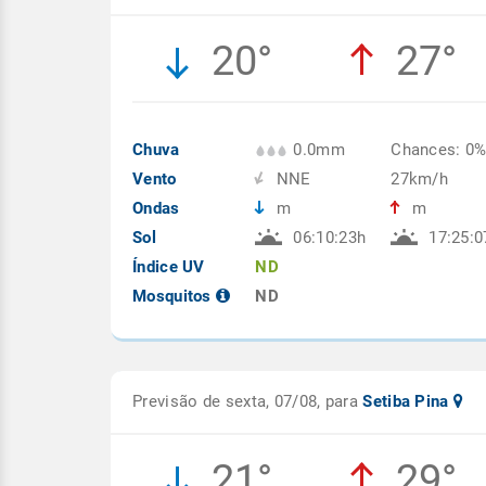
20°
27°
Chuva
0.0mm
Chances: 0
Vento
NNE
27km/h
Ondas
m
m
Sol
06:10:23h
17:25:0
Índice UV
ND
Mosquitos
ND
Previsão de sexta, 07/08, para
Setiba Pina
21°
29°