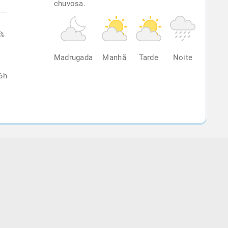
chuvosa.
6%
Madrugada
Manhã
Tarde
Noite
6h