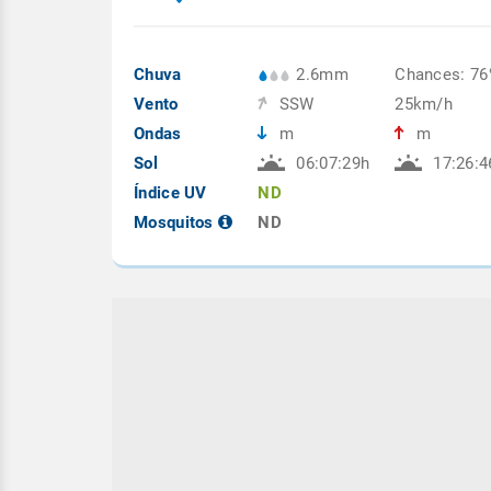
Chuva
2.6mm
Chances: 7
Vento
SSW
25km/h
Ondas
m
m
Sol
06:07:29h
17:26:4
Índice UV
ND
Mosquitos
ND