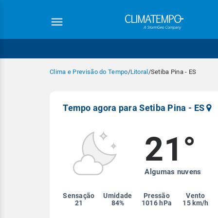
Clima e Previsão do Tempo
/
Litoral
/
Setiba Pina - ES
Tempo agora para Setiba Pina - ES
21°
Equipe Cli
Algumas nuvens
Sensação
Umidade
Pressão
Vento
21
84%
1016 hPa
15 km/h