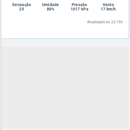
Sensação
Umidade
Pressão
Vento
Enviar
Enviar
Enviar
Enviar
Enviar
25
88%
1017 hPa
17 km/h
Enviar
Atualizado às 22:15h