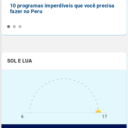
10 programas imperdíveis que você precisa
5
fazer no Peru
n
SOL E LUA
6
17