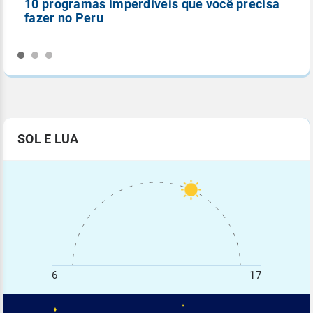
10 programas imperdíveis que você precisa
5
fazer no Peru
n
SOL E LUA
6
17