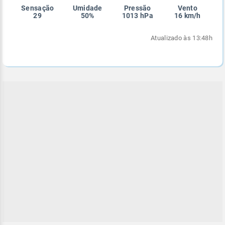
Sensação
Umidade
Pressão
Vento
Enviar
Enviar
Enviar
Enviar
Enviar
29
50%
1013 hPa
16 km/h
Enviar
Atualizado às 13:48h