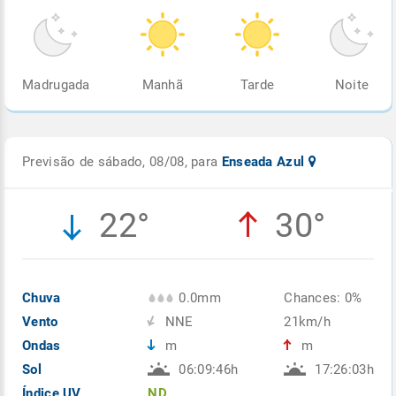
Madrugada
Manhã
Tarde
Noite
Previsão de sábado, 08/08, para
Enseada Azul
22°
30°
Chuva
0.0mm
Chances: 0%
Vento
NNE
21km/h
Ondas
m
m
Sol
06:09:46h
17:26:03h
Índice UV
ND