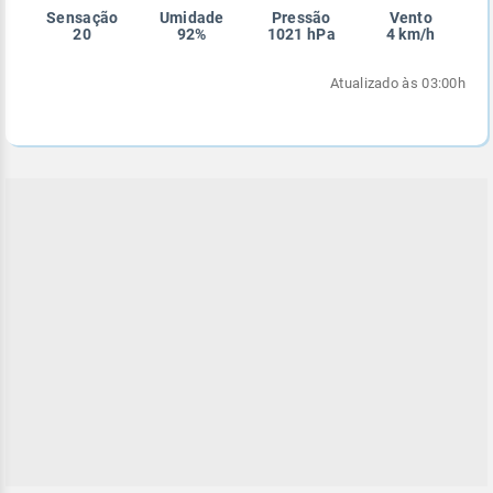
Sensação
Umidade
Pressão
Vento
Enviar
Enviar
Enviar
Enviar
Enviar
20
92%
1021 hPa
4 km/h
Enviar
Atualizado às 03:00h