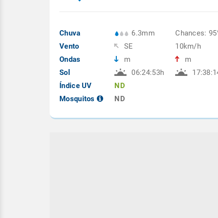
Chuva
6.3mm
Chances: 9
Vento
SE
10km/h
Ondas
m
m
Sol
06:24:53h
17:38:1
Índice UV
ND
Mosquitos
ND