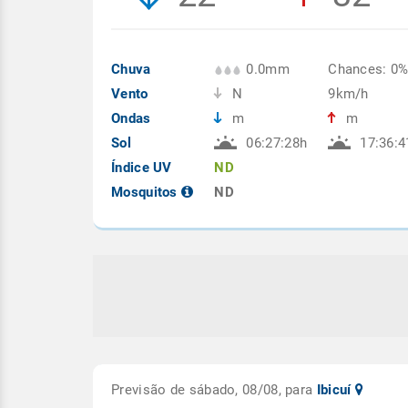
Chuva
0.0mm
Chances: 0
Vento
N
9km/h
Ondas
m
m
Sol
06:27:28h
17:36:4
Índice UV
ND
Mosquitos
ND
Previsão de sábado, 08/08, para
Ibicuí