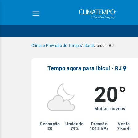
Clima e Previsão do Tempo
/
Litoral
/
Ibicuí - RJ
Tempo agora para Ibicuí - RJ
20°
Equipe Cli
Muitas nuvens
Sensação
Umidade
Pressão
Vento
20
79%
1013 hPa
7 km/h