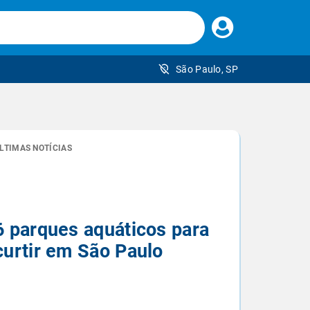
Faça
seu
login
São Paulo, SP
 brasileiro
LTIMAS NOTÍCIAS
6 parques aquáticos para
curtir em São Paulo