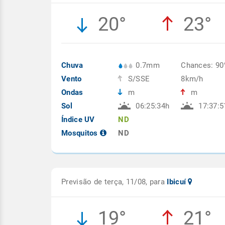
20°
23°
Chuva
0.7mm
Chances: 9
Vento
S/SSE
8km/h
Ondas
m
m
Sol
06:25:34h
17:37:5
Índice UV
ND
Mosquitos
ND
Previsão de terça, 11/08, para
Ibicuí
19°
21°