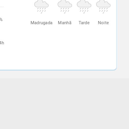
5%
Madrugada
Manhã
Tarde
Noite
4h