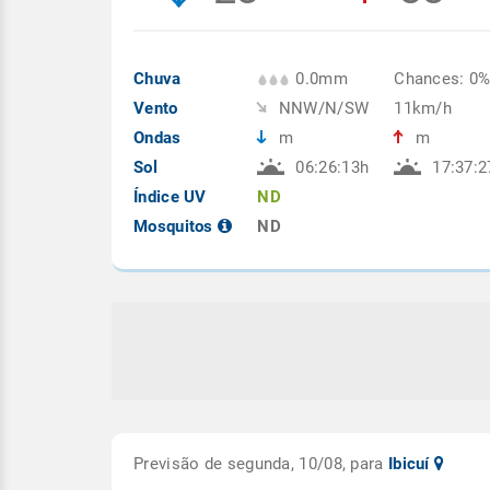
Chuva
0.0mm
Chances: 0
Vento
NNW/N/SW
11km/h
Ondas
m
m
Sol
06:26:13h
17:37:2
Índice UV
ND
Mosquitos
ND
Previsão de segunda, 10/08, para
Ibicuí