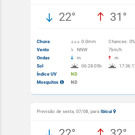
22°
31°
Chuva
0.0mm
Chances: 0
Vento
NNW
7km/h
Ondas
m
m
Sol
06:28:05h
17:36:1
Índice UV
ND
Mosquitos
ND
Previsão de sexta, 07/08, para
Ibicuí
22°
32°