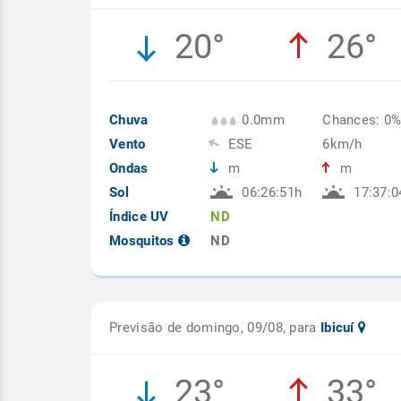
20°
26°
Chuva
0.0mm
Chances: 0
Vento
ESE
6km/h
Ondas
m
m
Sol
06:26:51h
17:37:0
Índice UV
ND
Mosquitos
ND
Previsão de domingo, 09/08, para
Ibicuí
23°
33°