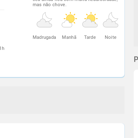
mas não chove.
%
Madrugada
Manhã
Tarde
Noite
1h
P