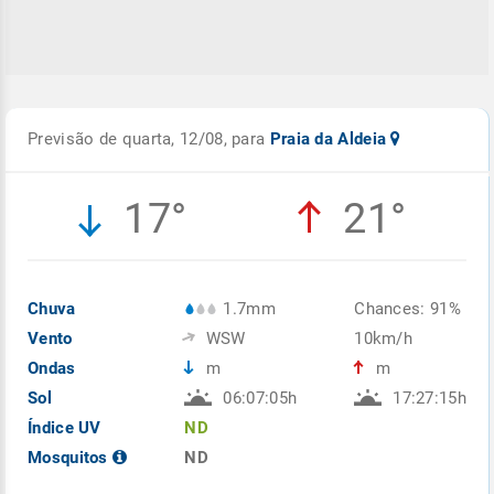
Previsão de quarta, 12/08, para
Praia da Aldeia
17°
21°
Chuva
1.7mm
Chances: 91%
Vento
WSW
10km/h
Ondas
m
m
Sol
06:07:05h
17:27:15h
Índice UV
ND
Mosquitos
ND