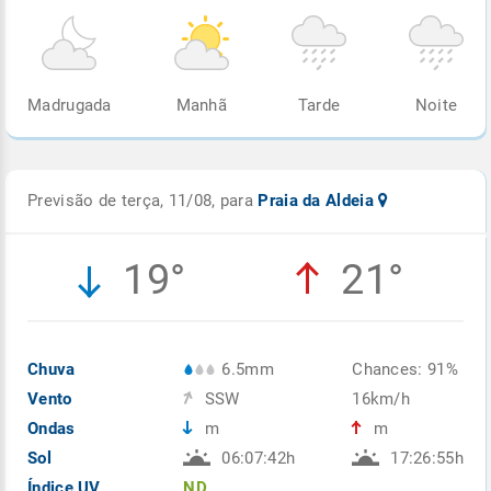
Madrugada
Manhã
Tarde
Noite
Previsão de terça, 11/08, para
Praia da Aldeia
19°
21°
Chuva
6.5mm
Chances: 91%
Vento
SSW
16km/h
Ondas
m
m
Sol
06:07:42h
17:26:55h
Índice UV
ND