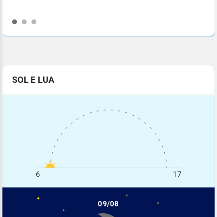
SOL E LUA
6
17
09/08