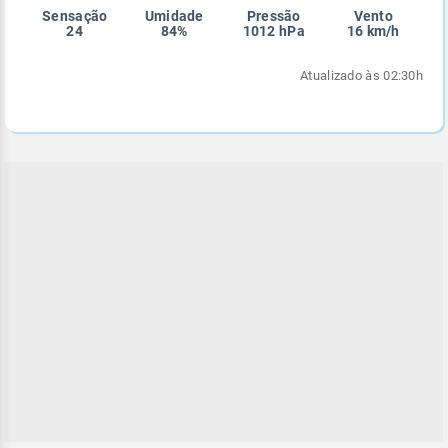
Sensação
Umidade
Pressão
Vento
Enviar
Enviar
Enviar
Enviar
Enviar
24
84%
1012 hPa
16 km/h
Enviar
Atualizado às 02:30h