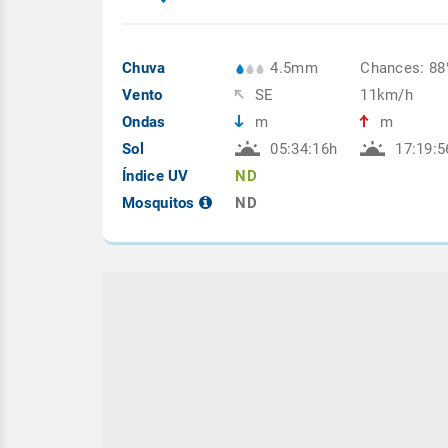
Chuva
4.5mm
Chances: 8
Vento
SE
11km/h
Ondas
m
m
Sol
05:34:16h
17:19:5
Índice UV
ND
Mosquitos
ND