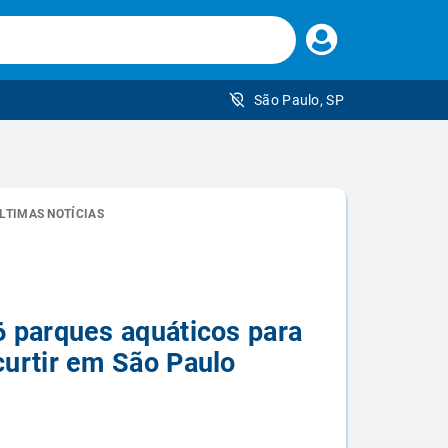
Faça
seu
login
São Paulo, SP
 brasileiro
LTIMAS NOTÍCIAS
6 parques aquáticos para
curtir em São Paulo