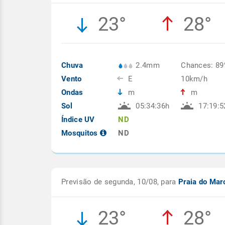
23°
28°
Chuva
2.4mm
Chances: 8
Vento
E
10km/h
Ondas
m
m
Sol
05:34:36h
17:19:5
Índice UV
ND
Mosquitos
ND
Previsão de segunda, 10/08, para
Praia do Mar
23°
28°