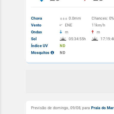
Chuva
0.0mm
Chances: 0
Vento
ENE
11km/h
Ondas
m
m
Sol
05:34:55h
17:19:4
Índice UV
ND
Mosquitos
ND
Previsão de domingo, 09/08, para
Praia do Mar