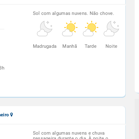
Sol com algumas nuvens. Não chove.
%
Madrugada
Manhã
Tarde
Noite
3h
neiro
Sol com algumas nuvens e chuva
passageira durante o dia. À noite o