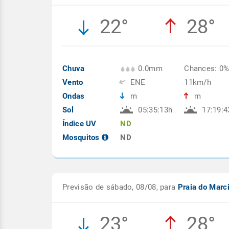
22°
28°
Chuva
0.0mm
Chances: 0
Vento
ENE
11km/h
Ondas
m
m
Sol
05:35:13h
17:19:4
Índice UV
ND
Mosquitos
ND
Previsão de sábado, 08/08, para
Praia do Marc
23°
28°