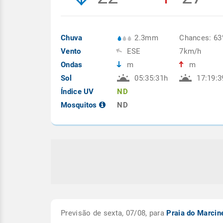
Chuva
2.3mm
Chances: 6
Vento
ESE
7km/h
Ondas
m
m
Sol
05:35:31h
17:19:3
Índice UV
ND
Mosquitos
ND
Previsão de sexta, 07/08, para
Praia do Marcin