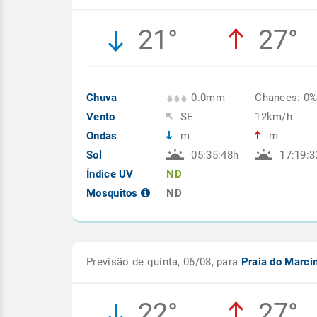
21°
27°
Chuva
0.0mm
Chances: 0
Vento
SE
12km/h
Ondas
m
m
Sol
05:35:48h
17:19:3
Índice UV
ND
Mosquitos
ND
Previsão de quinta, 06/08, para
Praia do Marci
22°
27°