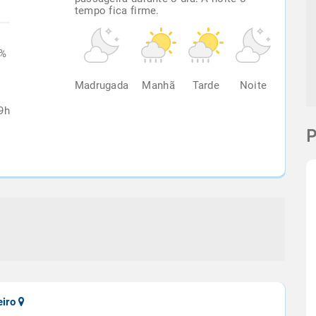
tempo fica firme.
3%
Madrugada
Manhã
Tarde
Noite
9h
P
eiro