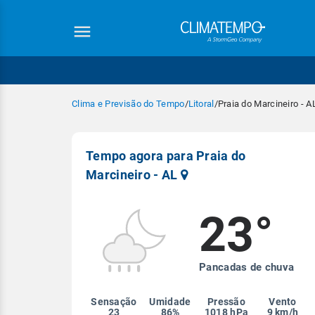
Clima e Previsão do Tempo
/
Litoral
/
Praia do Marcineiro - A
Tempo agora para Praia do
Marcineiro - AL
23°
Equipe Cli
Pancadas de chuva
Sensação
Umidade
Pressão
Vento
23
86%
1018 hPa
9 km/h