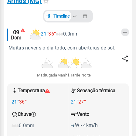
Arinos (MG)
Timeline
Alertas
09
21°
36°
0.0mm
Dom
meteorológicos
Muitas nuvens o dia todo, com aberturas de sol.
Madrugada
Manhã
Tarde
Noite
Temperatura
Sensação térmica
21°
36°
21°
27°
Vento
Chuva
W - 4km/h
0.0mm