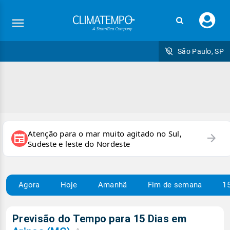
Faç
seu
logi
São Paulo, SP
Atenção para o mar muito agitado no Sul,
arrow_forward
newspaper
Sudeste e leste do Nordeste
Agora
Hoje
Amanhã
Fim de semana
15
Previsão do Tempo para 15 Dias em