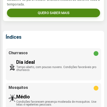
temporada.
06:23h às 17:55h
ENE - 5km/h
0.0mm
38%
81%
QUERO SABER MAIS
Sol
Umidade do ar
Lua
Rajada de vento
06:23h às 17:55h
Nova
34%
77%
E - 29km/h
Lua
Índices
Rajada de vento
Nova
ENE - 20km/h
Churrasco
Dia ideal
Tempo aberto, com poucas nuvens. Condições favoráveis pro
churrasco.
Mosquitos
Médio
Condições favorecem presença moderada de mosquitos. Use
telas e repelentes pessoais.