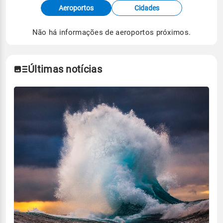
Fonte: dados combinados de estações
Aeroportos
Cidades
meteorológicas e satélite do Centro de Previsão
de Tempo e Estudos Climáticos (CPTEC).
Não há informações de aeroportos próximos.
Para obter mais informações sobre os dados
climáticos,
clique aqui.
Últimas notícias