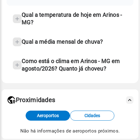
temperatura
Qual a temperatura de hoje em Arinos -
MG?
Qual a média mensal de chuva?
Como está o clima em Arinos - MG em
agosto/2026? Quanto já choveu?
Fonte: 30 anos de dados de reanálise ERA5.
Proximidades
Fonte: dados combinados de estações
Aeroportos
Cidades
meteorológicas e satélite do Centro de Previsão
de Tempo e Estudos Climáticos (CPTEC).
Não há informações de aeroportos próximos.
Para obter mais informações sobre os dados