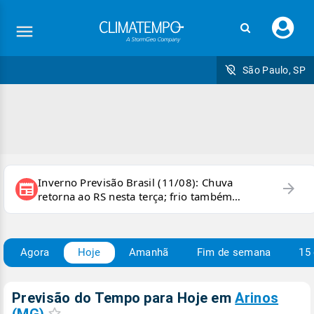
Faç
seu
logi
São Paulo, SP
Inverno Previsão Brasil (11/08): Chuva
arrow_forward
newspaper
retorna ao RS nesta terça; frio também
persiste e há chance de geada
Agora
Hoje
Amanhã
Fim de semana
15 
Previsão do Tempo para Hoje
em
Arinos