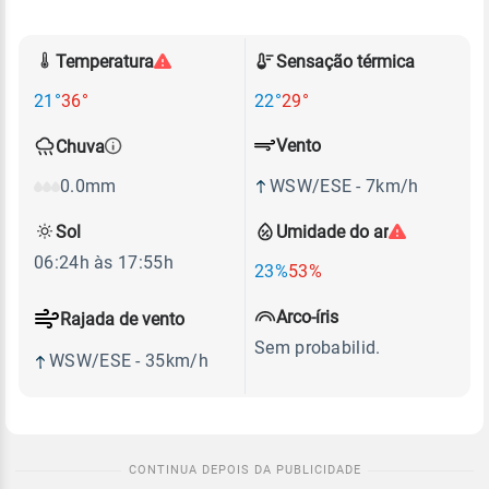
Temperatura
Sensação térmica
21°
36°
22°
29°
Vento
Chuva
WSW/ESE - 7km/h
0.0mm
Sol
Umidade do ar
06:24h às 17:55h
23%
53%
Arco-íris
Rajada de vento
Sem probabilid.
WSW/ESE - 35km/h