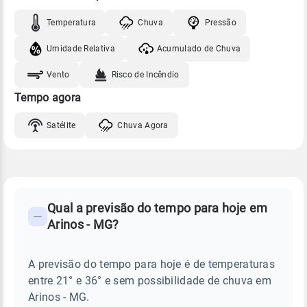
Temperatura
Chuva
Pressão
Umidade Relativa
Acumulado de Chuva
Vento
Risco de Incêndio
Tempo agora
Satélite
Chuva Agora
FAQ
CLIMA,
PREVISÃO
Qual a previsão do tempo para hoje em
-
DO
Arinos - MG?
TEMPO
Perguntas
HOJE
E
frequentes
NOTÍCIAS
EM
A previsão do tempo para hoje é de temperaturas
sobre
ARINOS
entre 21° e 36° e sem possibilidade de chuva em
-
chuva
MG
Arinos - MG.
e