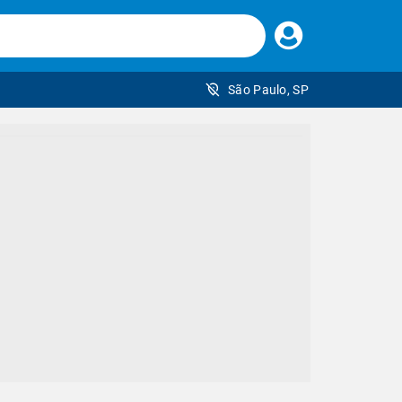
Faça
seu
login
São Paulo, SP