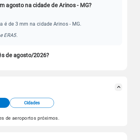
m agosto na cidade de Arinos - MG?
a é de 3 mm na cidade Arinos - MG.
se ERA5.
ês de agosto/2026?
s meteorológicas e satélite do Centro de Previsão
TEC).
Cidades
os dados climáticos,
clique aqui.
es de aeroportos próximos.