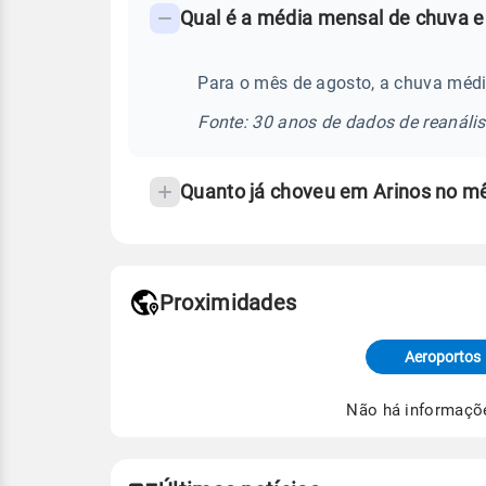
Qual é a média mensal de chuva e
-
Perguntas
frequentes
Para o mês de agosto, a chuva médi
sobre
Fonte: 30 anos de dados de reanáli
chuva
e
Quanto já choveu em Arinos no m
temperatura
Proximidades
Fonte: dados combinados de estaçõe
de Tempo e Estudos Climáticos (CP
Aeroportos
Para obter mais informações sobre 
Não há informaçõ