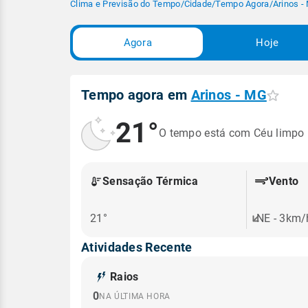
Clima e Previsão do Tempo
/
Cidade
/
Tempo Agora
/
Arinos -
Agora
Hoje
Tempo agora em
Arinos - MG
21°
O tempo está com Céu limpo
Sensação Térmica
Vento
21°
NE - 3km/
Atividades Recente
Raios
0
NA ÚLTIMA HORA