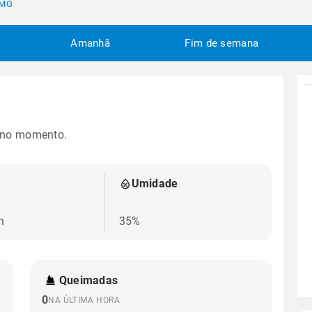
 MG
Amanhã
Fim de semana
 no momento.
Umidade
h
35%
Queimadas
0
NA ÚLTIMA HORA