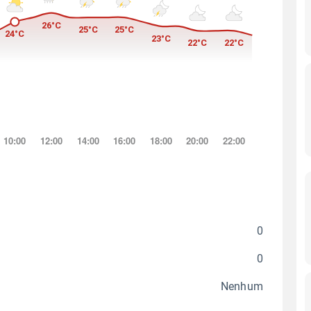
0
0
Nenhum