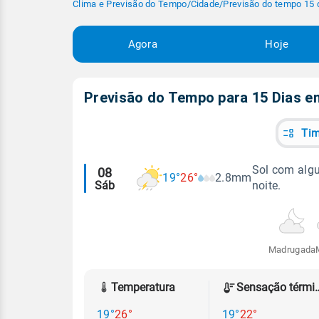
Clima e Previsão do Tempo
/
Cidade
/
Previsão do tempo 15 
Agora
Hoje
Previsão do Tempo para 15 Dias 
Tim
Alertas
Sol com algu
08
19°
26°
2.8mm
Sáb
noite.
meteorológicos
Madrugada
Temperatura
Sensação
19°
26°
19°
22°