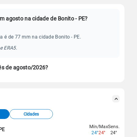
m agosto na cidade de Bonito - PE?
a é de 77 mm na cidade Bonito - PE.
se ERA5.
ês de agosto/2026?
s meteorológicas e satélite do Centro de Previsão
TEC).
Cidades
os dados climáticos,
clique aqui.
Mín/Max
Sens.
 PE
24°
24°
24°