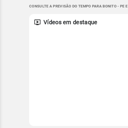
CONSULTE A PREVISÃO DO TEMPO PARA BONITO - PE 
SSE - 11km/h
18°
25°
19°
22°
SSE - 40km/h
Temperatura
Vento
Rajada de vent
Vídeos em destaque
SSE - 14km/h
SSE - 44km/h
Temperatura
Temperatura