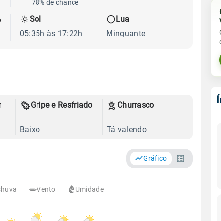
78% de chance
Sol
Lua
o
05:35h às 17:22h
Minguante
r
Gripe e Resfriado
Churrasco
Baixo
Tá valendo
Gráfico
Chuva
Vento
Umidade