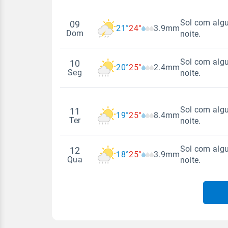
Sol com algu
09
21°
24°
3.9mm
Dom
noite.
Sol com algu
10
20°
25°
2.4mm
Madrugada
Seg
noite.
Temperatura
Sensação
Madrugada
Sol com algu
11
19°
25°
8.4mm
21°
24°
20°
23°
Ter
noite.
Temperatura
Sensação
Vento
Rajada de vent
Sol com algu
12
ESE - 8km/h
18°
25°
3.9mm
20°
25°
20°
22°
ESE - 32km/h
Madrugada
Qua
noite.
Vento
Rajada de vent
Temperatura
Sensação
SSE - 9km/h
SSE - 32km/h
Madrugada
19°
25°
18°
21°
Temperatura
Temperatura
Sensação
Vento
Rajada de vent