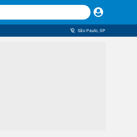
Faça
seu
login
São Paulo, SP