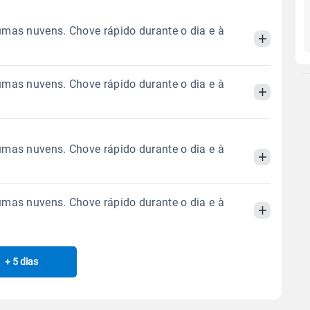
mas nuvens. Chove rápido durante o dia e à
mas nuvens. Chove rápido durante o dia e à
Manhã
Tarde
Noite
 térmica
Chuva
Umidade do ar
Manhã
Tarde
Noite
mas nuvens. Chove rápido durante o dia e à
3.9mm
83%
99%
89% de chance
 térmica
Chuva
Umidade do ar
Sol
Lua
o
mas nuvens. Chove rápido durante o dia e à
2.4mm
05:34h às 17:22h
Minguante
70%
98%
Manhã
Tarde
Noite
86% de chance
Sol
Lua
o
 térmica
Chuva
Umidade do ar
Gráfico
05:34h às 17:22h
Minguante
+ 5 dias
Manhã
Tarde
Noite
8.4mm
61%
100%
78% de chance
Chuva
Vento
Umidade
 térmica
Chuva
Umidade do ar
Sol
Lua
o