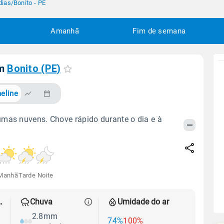
dias
/
Bonito - PE
Amanhã
Fim de semana
em
Bonito (PE)
eline
mas nuvens. Chove rápido durante o dia e à
Manhã
Tarde
Noite
 térmica
Chuva
Umidade do ar
2.8mm
74%
100%