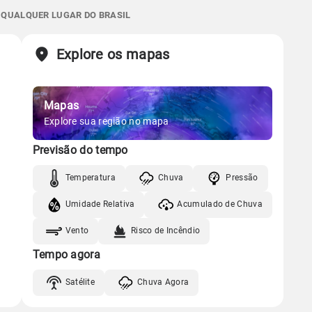
Gráfico
3.9mm
E QUALQUER LUGAR DO BRASIL
05:34h às 17:22h
Minguante
69%
99%
85% de chance
Chuva
Vento
Umidade
Sol
Lua
o
Explore os mapas
Gráfico
05:33h às 17:22h
Nova
Mapas
Chuva
Vento
Umidade
Gráfico
Explore sua região no mapa
Previsão do tempo
Chuva
Vento
Umidade
Temperatura
Chuva
Pressão
Umidade Relativa
Acumulado de Chuva
Vento
Risco de Incêndio
Tempo agora
Satélite
Chuva Agora