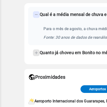
FAQ
Qual é a média mensal de chuva e
-
Perguntas
frequentes
Para o mês de agosto, a chuva médi
sobre
Fonte: 30 anos de dados de reanáli
chuva
e
Quanto já choveu em Bonito no m
temperatura
Proximidades
Fonte: dados combinados de estaçõe
de Tempo e Estudos Climáticos (CP
Aeroportos
Para obter mais informações sobre 
Aeroporto Internacional dos Guararapes,