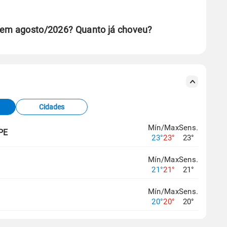
E em agosto/2026? Quanto já choveu?
se ERA5.
s meteorológicas e satélite do Centro de Previsão
TEC).
Cidades
os dados climáticos,
clique aqui.
Mín/Max
Sens.
 PE
23°
23°
23°
Mín/Max
Sens.
21°
21°
21°
Mín/Max
Sens.
20°
20°
20°