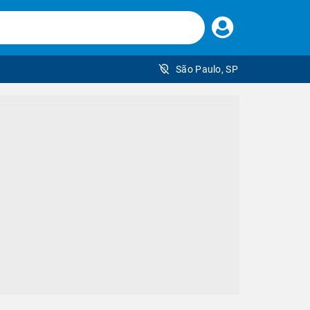
Faça
seu
login
São Paulo, SP