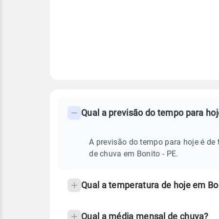
FAQ
CLIMA,
PREVISÃO
Qual a previsão do tempo para hoj
-
DO
TEMPO
Perguntas
HOJE
E
frequentes
A previsão do tempo para hoje é de 
NOTÍCIAS
EM
sobre
de chuva em Bonito - PE.
BONITO
-
chuva
PE
e
Qual a temperatura de hoje em Bon
temperatura
Qual a média mensal de chuva?