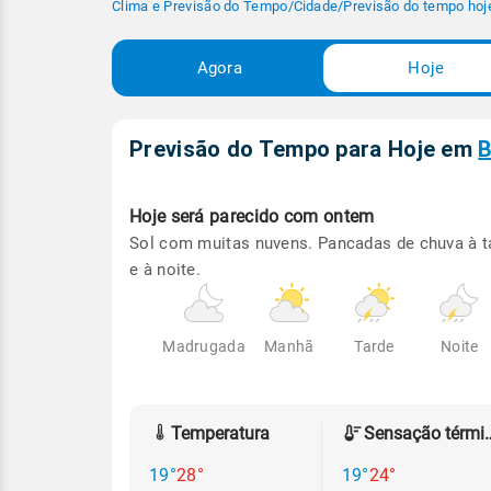
Clima e Previsão do Tempo
/
Cidade
/
Previsão do tempo hoj
Agora
Hoje
Previsão do Tempo para Hoje
em
B
Hoje será
parecido com ontem
Sol com muitas nuvens. Pancadas de chuva à t
e à noite.
Madrugada
Manhã
Tarde
Noite
Temperatura
Sensação
19°
28°
19°
24°