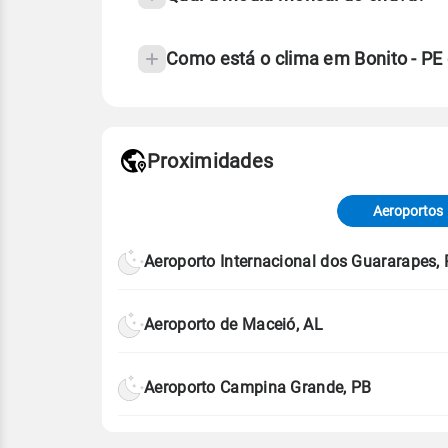
Como está o clima em Bonito - P
Fonte: 30 anos de dados de reanáli
Proximidades
Fonte: dados combinados de estaçõe
de Tempo e Estudos Climáticos (CP
Aeroportos
Para obter mais informações sobre 
Aeroporto Internacional dos Guararapes,
Aeroporto de Maceió, AL
Aeroporto Campina Grande, PB