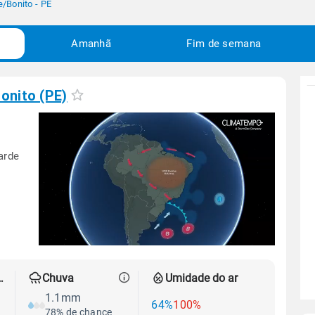
e
/
Bonito - PE
Amanhã
Fim de semana
onito (PE)
arde
 térmica
Chuva
Umidade do ar
1.1mm
64%
100%
78% de chance