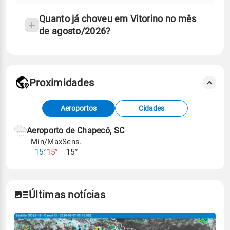
Quanto já choveu em Vitorino no mês
de agosto/2026?
Proximidades
Fonte: dados combinados de estações
Aeroportos
Cidades
meteorológicas e satélite do Centro de Previsão
de Tempo e Estudos Climáticos (CPTEC).
Aeroporto de Chapecó, SC
Mín/Max
Sens.
Para obter mais informações sobre os dados
15°
15°
15°
climáticos,
clique aqui.
Últimas notícias