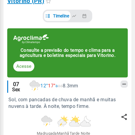
Vitorino (PR)
Timeline
Consulte a previsão do tempo e clima para a
agricultura e boletins especiais para Vitorino.
Acesse
Alertas
07
12°
17°
8.3mm
Sex
meteorológicos
Sol, com pancadas de chuva de manhã e muitas
nuvens à tarde. À noite, tempo firme.
Madrugada
Manhã
Tarde
Noite