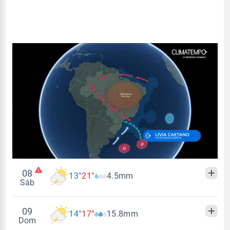
08
13°
21°
4.5mm
Sáb
09
14°
17°
15.8mm
Madrugada
Manhã
Tarde
Noite
Dom