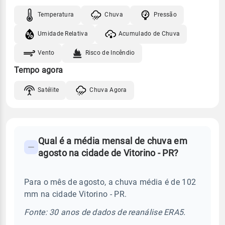
Temperatura
Chuva
Pressão
Umidade Relativa
Acumulado de Chuva
Vento
Risco de Incêndio
Tempo agora
Satélite
Chuva Agora
FAQ
Qual é a média mensal de chuva em
-
agosto na cidade de Vitorino - PR?
Perguntas
frequentes
Para o mês de agosto, a chuva média é de 102
sobre
mm na cidade Vitorino - PR.
chuva
e
Fonte: 30 anos de dados de reanálise ERA5.
temperatura