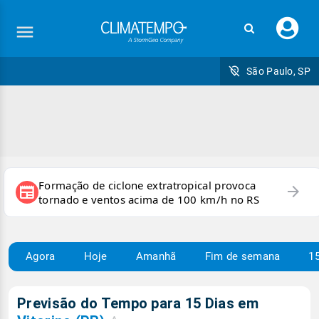
Faç
seu
logi
São Paulo, SP
Formação de ciclone extratropical provoca
arrow_forward
newspaper
tornado e ventos acima de 100 km/h no RS
Agora
Hoje
Amanhã
Fim de semana
15
Previsão do Tempo para 15 Dias em