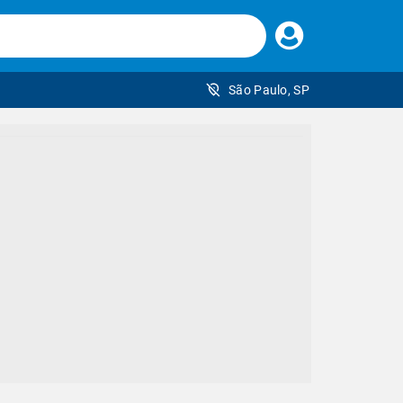
Faça
seu
login
São Paulo, SP