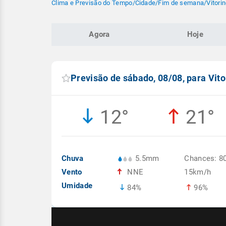
Clima e Previsão do Tempo
/
Cidade
/
Fim de semana
/
Vitori
Agora
Hoje
Previsão de sábado, 08/08, para Vito
12°
21°
Chuva
5.5mm
Chances: 8
Vento
NNE
15km/h
Umidade
84%
96%