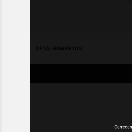
DETALHAMENTOS
Temperatura
Celsius (°C)