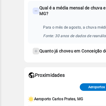
FAQ
Qual é a média mensal de chuva e
-
MG?
Perguntas
frequentes
Para o mês de agosto, a chuva méd
sobre
chuva
Fonte: 30 anos de dados de reanáli
e
temperatura
Quanto já choveu em Conceição d
Proximidades
Fonte: dados combinados de estaçõe
de Tempo e Estudos Climáticos (CP
Aeroportos
Para obter mais informações sobre 
Aeroporto Carlos Prates, MG