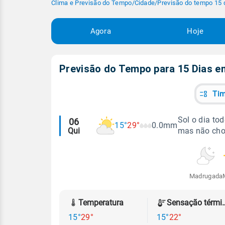
Clima e Previsão do Tempo
/
Cidade
/
Previsão do tempo 15 
Agora
Hoje
Previsão do Tempo para 15 Dias 
Tim
Alertas
Sol o dia to
06
15°
29°
0.0mm
Qui
mas não cho
meteorológicos
Madrugada
Temperatura
Sensação
15°
29°
15°
22°