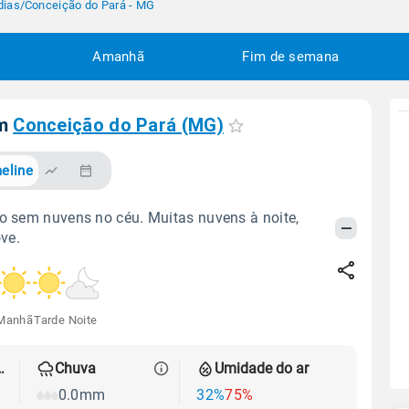
dias
/
Conceição do Pará - MG
Amanhã
Fim de semana
em
Conceição do Pará (MG)
eline
do sem nuvens no céu. Muitas nuvens à noite,
ve.
Manhã
Tarde
Noite
 térmica
Chuva
Umidade do ar
0.0mm
32%
75%