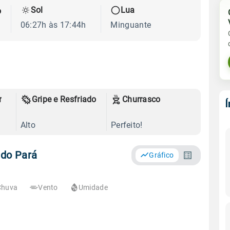
Sol
Lua
o
06:27h às 17:44h
Minguante
r
Gripe e Resfriado
Churrasco
Alto
Perfeito!
 do Pará
Gráfico
Chuva
Vento
Umidade