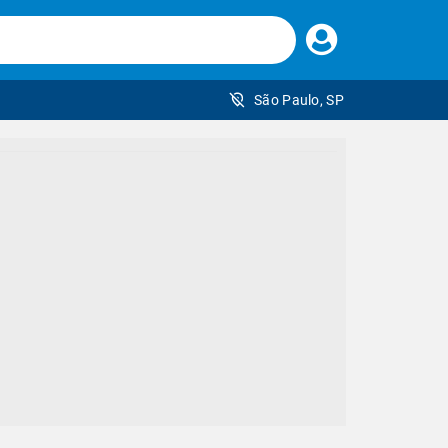
Faça
seu
login
São Paulo, SP