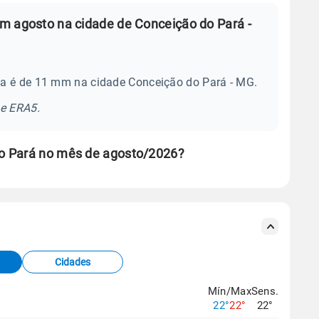
m agosto na cidade de Conceição do Pará -
ia é de 11 mm na cidade Conceição do Pará - MG.
se ERA5.
o Pará no mês de agosto/2026?
s meteorológicas e satélite do Centro de Previsão
TEC).
Cidades
os dados climáticos,
clique aqui.
Mín/Max
Sens.
22°
22°
22°