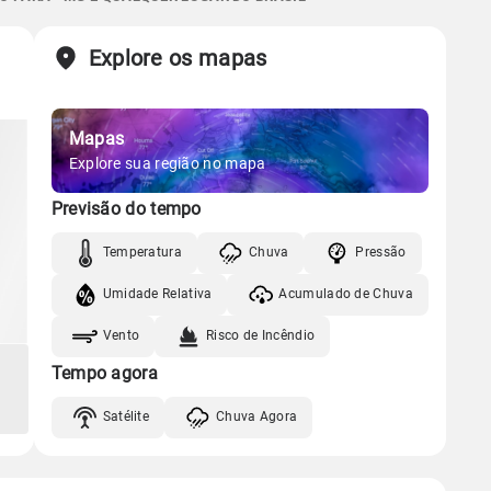
Sol
Lua
o
Chuva
Vento
Umidade
Explore os mapas
Gráfico
06:24h às 17:45h
Minguante
Chuva
Vento
Umidade
Mapas
Gráfico
Explore sua região no mapa
Previsão do tempo
Chuva
Vento
Umidade
Temperatura
Chuva
Pressão
Umidade Relativa
Acumulado de Chuva
Vento
Risco de Incêndio
Tempo agora
Satélite
Chuva Agora