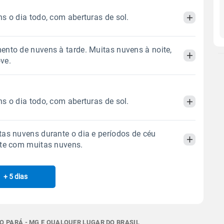
s o dia todo, com aberturas de sol.
nto de nuvens à tarde. Muitas nuvens à noite,
Manhã
Tarde
Noite
ve.
 térmica
Chuva
Umidade do ar
Manhã
Tarde
Noite
0.0mm
30%
71%
s o dia todo, com aberturas de sol.
Sol
Lua
o
 térmica
Chuva
Umidade do ar
06:26h às 17:44h
Minguante
as nuvens durante o dia e períodos de céu
0.0mm
27%
77%
Manhã
Tarde
Noite
ite com muitas nuvens.
Sol
Lua
o
Gráfico
 térmica
Chuva
Umidade do ar
06:26h às 17:44h
Minguante
+ 5 dias
Manhã
Tarde
Noite
0.0mm
25%
68%
Chuva
Vento
Umidade
Sol
Lua
o
 térmica
Chuva
Umidade do ar
06:25h às 17:45h
Minguante
Gráfico
0.0mm
24%
70%
O PARÁ - MG E QUALQUER LUGAR DO BRASIL