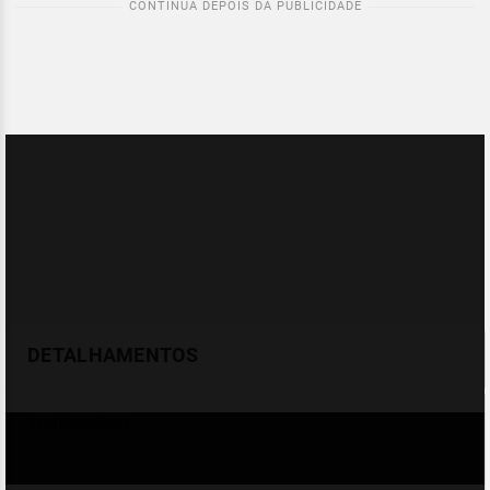
DETALHAMENTOS
Temperatura
Celsius (°C)