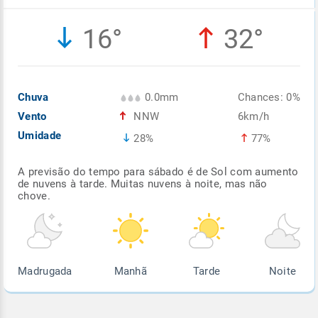
Enviar
Enviar
Enviar
Enviar
Enviar
16°
32°
Enviar
Chuva
0.0mm
Chances: 0%
Vento
NNW
6km/h
Umidade
28%
77%
A previsão do tempo para sábado é de Sol com aumento
de nuvens à tarde. Muitas nuvens à noite, mas não
chove.
Madrugada
Manhã
Tarde
Noite