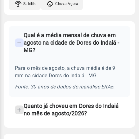
Satélite
Chuva Agora
FAQ
Qual é a média mensal de chuva em
-
agosto na cidade de Dores do Indaiá -
Perguntas
MG?
frequentes
sobre
Para o mês de agosto, a chuva média é de 9
chuva
mm na cidade Dores do Indaiá - MG.
e
temperatura
Fonte: 30 anos de dados de reanálise ERA5.
Quanto já choveu em Dores do Indaiá
no mês de agosto/2026?