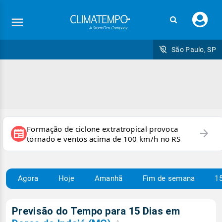
Faç
seu
logi
São Paulo, SP
Formação de ciclone extratropical provoca
arrow_forward
newspaper
tornado e ventos acima de 100 km/h no RS
Agora
Hoje
Amanhã
Fim de semana
15
Previsão do Tempo para 15 Dias em