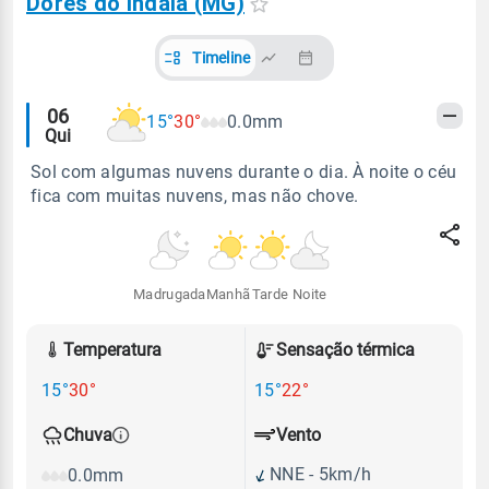
Dores do Indaiá (MG)
Timeline
Alertas
06
15°
30°
0.0mm
Qui
meteorológicos
Sol com algumas nuvens durante o dia. À noite o céu
fica com muitas nuvens, mas não chove.
Madrugada
Manhã
Tarde
Noite
Temperatura
Sensação térmica
15°
30°
15°
22°
Vento
Chuva
NNE - 5km/h
0.0mm