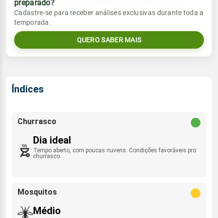
preparado?
Vento
Chuva
Cadastre-se para receber análises exclusivas durante toda a
Sol
Umidade do ar
temporada.
06:27h às 17:48h
ESE/SE - 3km/h
0.0mm
25%
69%
QUERO SABER MAIS
Sol
Umidade do ar
Lua
Rajada de vento
06:27h às 17:48h
Minguante
24%
73%
N - 27km/h
Lua
Índices
Rajada de vento
Minguante
ESE/SE - 17km/h
Churrasco
Dia ideal
Tempo aberto, com poucas nuvens. Condições favoráveis pro
churrasco.
Mosquitos
Médio