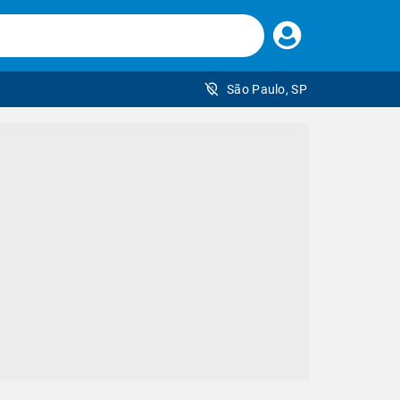
Faça
seu
login
São Paulo, SP