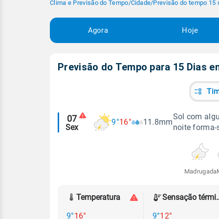
Clima e Previsão do Tempo
/
Cidade
/
Previsão do tempo 15 
Agora
Hoje
Previsão do Tempo para 15 Dias 
Tim
Alertas
Sol com algu
07
9°
16°
11.8mm
Sex
noite forma-
meteorológicos
Madrugada
Temperatura
Sensação
9°
16°
9°
12°