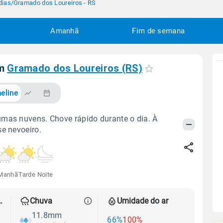
dias
/
Gramado dos Loureiros - RS
Amanhã
Fim de semana
em
Gramado dos Loureiros (RS)
eline
mas nuvens. Chove rápido durante o dia. À
se nevoeiro.
Manhã
Tarde
Noite
 térmica
Chuva
Umidade do ar
11.8mm
66%
100%