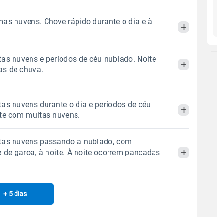
as nuvens. Chove rápido durante o dia e à
as nuvens e períodos de céu nublado. Noite
Manhã
Tarde
Noite
s de chuva.
 térmica
Chuva
Umidade do ar
Manhã
Tarde
Noite
as nuvens durante o dia e períodos de céu
5.2mm
87%
95%
ite com muitas nuvens.
78% de chance
 térmica
Chuva
Umidade do ar
Sol
Lua
o
tas nuvens passando a nublado, com
0.1mm
07:08h às 18:06h
Minguante
63%
96%
Manhã
Tarde
Noite
e de garoa, à noite. À noite ocorrem pancadas
50% de chance
Sol
Lua
o
 térmica
Chuva
Umidade do ar
Gráfico
07:08h às 18:06h
Minguante
0.0mm
48%
65%
+ 5 dias
Manhã
Tarde
Noite
Sol
Lua
o
Chuva
Vento
Umidade