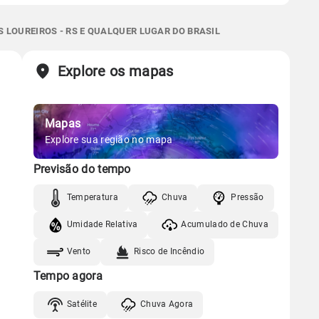
Gráfico
07:07h às 18:07h
Minguante
 térmica
Chuva
Umidade do ar
2.9mm
 LOUREIROS - RS E QUALQUER LUGAR DO BRASIL
66%
93%
66% de chance
Chuva
Vento
Umidade
Gráfico
Sol
Lua
o
Explore os mapas
07:06h às 18:07h
Minguante
Chuva
Vento
Umidade
Mapas
Gráfico
Explore sua região no mapa
Previsão do tempo
Chuva
Vento
Umidade
Temperatura
Chuva
Pressão
Umidade Relativa
Acumulado de Chuva
Vento
Risco de Incêndio
Tempo agora
Satélite
Chuva Agora