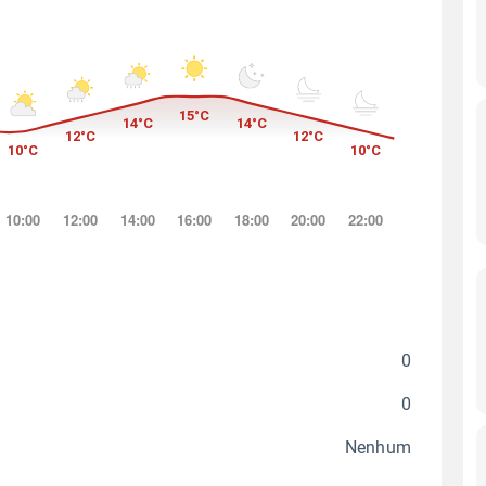
0
0
Nenhum