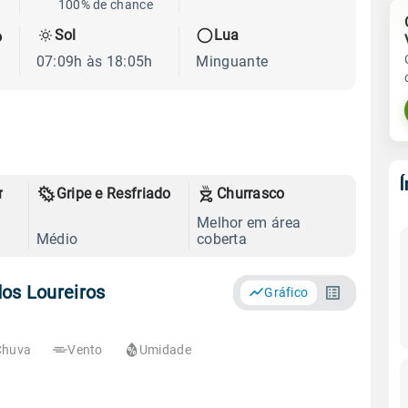
100% de chance
Sol
Lua
o
07:09h às 18:05h
Minguante
r
Gripe e Resfriado
Churrasco
Melhor em área
Médio
coberta
os Loureiros
Gráfico
Chuva
Vento
Umidade