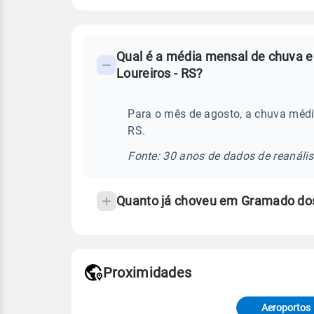
FAQ
Qual é a média mensal de chuva 
-
Loureiros - RS?
Perguntas
frequentes
Para o mês de agosto, a chuva méd
sobre
RS.
chuva
e
Fonte: 30 anos de dados de reanáli
temperatura
Quanto já choveu em Gramado dos
Proximidades
Fonte: dados combinados de estaçõe
de Tempo e Estudos Climáticos (CP
Aeroportos