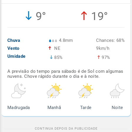
Enviar
Enviar
Enviar
Enviar
Enviar
9°
19°
Enviar
Chuva
4.8mm
Chances: 68%
Vento
NE
9km/h
Umidade
85%
97%
A previsão do tempo para sábado é de Sol com algumas
nuvens. Chove rápido durante o dia e à noite.
Madrugada
Manhã
Tarde
Noite