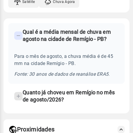
Satélite
Chuva Agora
FAQ
Qual é a média mensal de chuva em
-
agosto na cidade de Remígio - PB?
Perguntas
frequentes
Para o mês de agosto, a chuva média é de 45
sobre
mm na cidade Remígio - PB.
chuva
e
Fonte: 30 anos de dados de reanálise ERA5.
temperatura
Quanto já choveu em Remígio no mês
de agosto/2026?
Proximidades