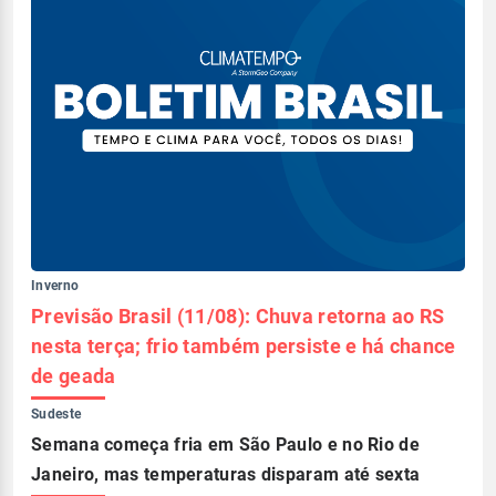
Inverno
Previsão Brasil (11/08): Chuva retorna ao RS
nesta terça; frio também persiste e há chance
de geada
Sudeste
Semana começa fria em São Paulo e no Rio de
Janeiro, mas temperaturas disparam até sexta