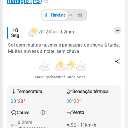
Remígio (PB)
Timeline
Alertas
10
20°
28°
0.2mm
Seg
meteorológicos
Sol com muitas nuvens e pancadas de chuva à tarde.
Muitas nuvens à noite, sem chuva.
Madrugada
Manhã
Tarde
Noite
Temperatura
Sensação térmica
20°
28°
20°
23°
Vento
Chuva
0.2mm
SE - 11km/h