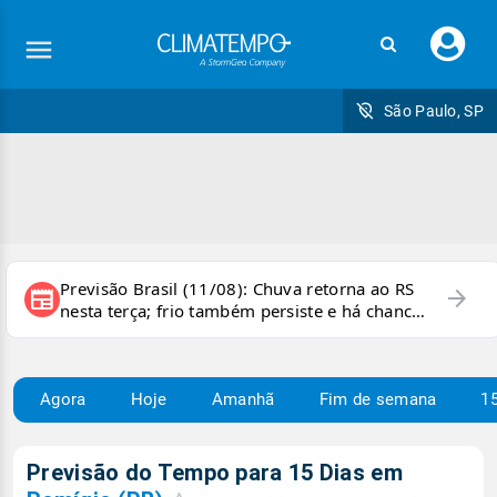
Faç
seu
logi
São Paulo, SP
Previsão Brasil (11/08): Chuva retorna ao RS
arrow_forward
newspaper
nesta terça; frio também persiste e há chance
de geada
Agora
Hoje
Amanhã
Fim de semana
15
Previsão do Tempo para 15 Dias em