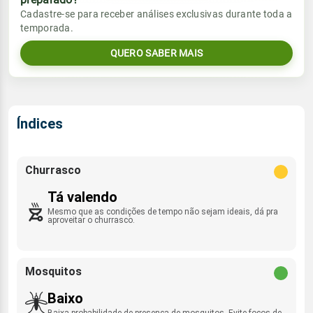
Vento
Chuva
Cadastre-se para receber análises exclusivas durante toda a
Sol
Umidade do ar
temporada.
05:32h às 17:24h
SE - 12km/h
0.0mm
58%
92%
QUERO SABER MAIS
Sol
Umidade do ar
Lua
Rajada de vento
05:31h às 17:24h
Nova
53%
94%
SE - 43km/h
Lua
Índices
Rajada de vento
Nova
SE - 41km/h
Churrasco
Tá valendo
Mesmo que as condições de tempo não sejam ideais, dá pra
aproveitar o churrasco.
Mosquitos
Baixo
Baixa probabilidade de presença de mosquitos. Evite focos de