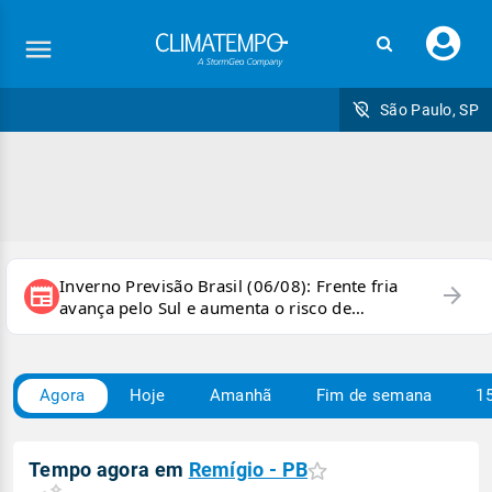
Faç
seu
logi
São Paulo, SP
Inverno Previsão Brasil (06/08): Frente fria
arrow_forward
newspaper
avança pelo Sul e aumenta o risco de
temporais e ventania
Agora
Hoje
Amanhã
Fim de semana
15
Tempo agora em
Remígio - PB