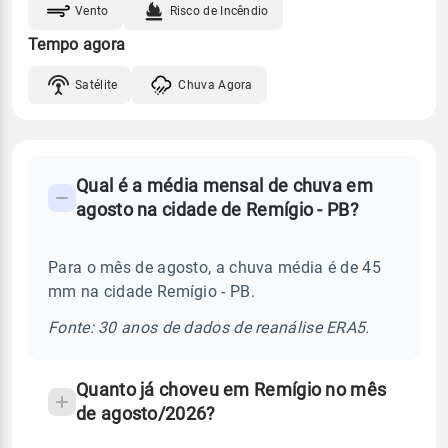
Vento
Risco de Incêndio
Tempo agora
Satélite
Chuva Agora
FAQ
Qual é a média mensal de chuva em
-
agosto na cidade de Remígio - PB?
Perguntas
frequentes
Para o mês de agosto, a chuva média é de 45
sobre
mm na cidade Remígio - PB.
chuva
e
Fonte: 30 anos de dados de reanálise ERA5.
temperatura
Quanto já choveu em Remígio no mês
de agosto/2026?