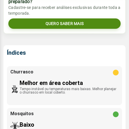
preparado?
Vento
Chuva
Cadastre-se para receber análises exclusivas durante toda a
Sol
Umidade do ar
temporada.
0.4mm
SE - 15km/h
07:30h às 18:13h
76%
96%
79% de chance
QUERO SABER MAIS
Lua
Sol
Umidade do ar
Rajada de vento
Nova
07:29h às 18:14h
73%
96%
ESE - 33km/h
Índices
Lua
Rajada de vento
Nova
SE - 39km/h
Churrasco
Melhor em área coberta
Tempo instável ou temperaturas mais baixas. Melhor planejar
o churrasco em local coberto.
Mosquitos
Baixo