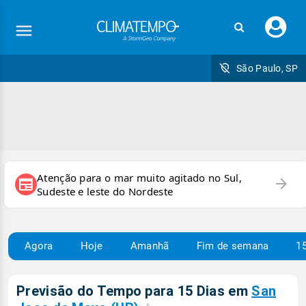
Faç
seu
logi
São Paulo, SP
Atenção para o mar muito agitado no Sul,
arrow_forward
newspaper
Sudeste e leste do Nordeste
Agora
Hoje
Amanhã
Fim de semana
15
Previsão do Tempo para 15 Dias em
San