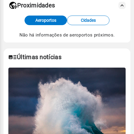
Proximidades
Fonte: dados combinados de estações
Aeroportos
Cidades
meteorológicas e satélite do Centro de Previsão
de Tempo e Estudos Climáticos (CPTEC).
Não há informações de aeroportos próximos.
Para obter mais informações sobre os dados
climáticos,
clique aqui.
Últimas notícias