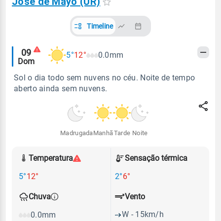
Jose de Mayo (UR)
Timeline
Alertas
09
5°
12°
0.0mm
Dom
meteorológicos
Sol o dia todo sem nuvens no céu. Noite de tempo
aberto ainda sem nuvens.
Madrugada
Manhã
Tarde
Noite
Temperatura
Sensação térmica
5°
12°
2°
6°
Vento
Chuva
W - 15km/h
0.0mm