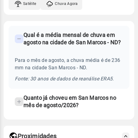
Satélite
Chuva Agora
FAQ
Qual é a média mensal de chuva em
-
agosto na cidade de San Marcos - ND?
Perguntas
frequentes
Para o mês de agosto, a chuva média é de 236
sobre
mm na cidade San Marcos - ND.
chuva
e
Fonte: 30 anos de dados de reanálise ERA5.
temperatura
Quanto já choveu em San Marcos no
mês de agosto/2026?
Proximidades