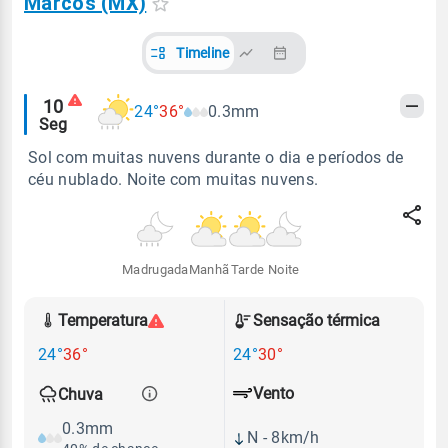
Marcos (MX)
Timeline
Alertas
10
24°
36°
0.3mm
Seg
meteorológicos
Sol com muitas nuvens durante o dia e períodos de
céu nublado. Noite com muitas nuvens.
Madrugada
Manhã
Tarde
Noite
Temperatura
Sensação térmica
24°
36°
24°
30°
Vento
Chuva
0.3mm
N - 8km/h