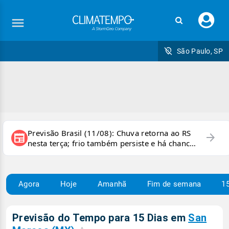
Faç
seu
logi
São Paulo, SP
Previsão Brasil (11/08): Chuva retorna ao RS
arrow_forward
newspaper
nesta terça; frio também persiste e há chance
de geada
Agora
Hoje
Amanhã
Fim de semana
15
Previsão do Tempo para 15 Dias em
San